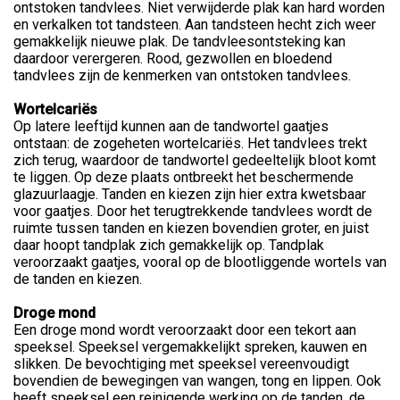
ontstoken tandvlees. Niet verwijderde plak kan hard worden
en verkalken tot tandsteen. Aan tandsteen hecht zich weer
gemakkelijk nieuwe plak. De tandvleesontsteking kan
daardoor verergeren. Rood, gezwollen en bloedend
tandvlees zijn de kenmerken van ontstoken tandvlees.
Wortelcariës
Op latere leeftijd kunnen aan de tandwortel gaatjes
ontstaan: de zogeheten wortelcariës. Het tandvlees trekt
zich terug, waardoor de tandwortel gedeeltelijk bloot komt
te liggen. Op deze plaats ontbreekt het beschermende
glazuurlaagje. Tanden en kiezen zijn hier extra kwetsbaar
voor gaatjes. Door het terugtrekkende tandvlees wordt de
ruimte tussen tanden en kiezen bovendien groter, en juist
daar hoopt tandplak zich gemakkelijk op. Tandplak
veroorzaakt gaatjes, vooral op de blootliggende wortels van
de tanden en kiezen.
Droge mond
Een droge mond wordt veroorzaakt door een tekort aan
speeksel. Speeksel vergemakkelijkt spreken, kauwen en
slikken. De bevochtiging met speeksel vereenvoudigt
bovendien de bewegingen van wangen, tong en lippen. Ook
heeft speeksel een reinigende werking op de tanden, de