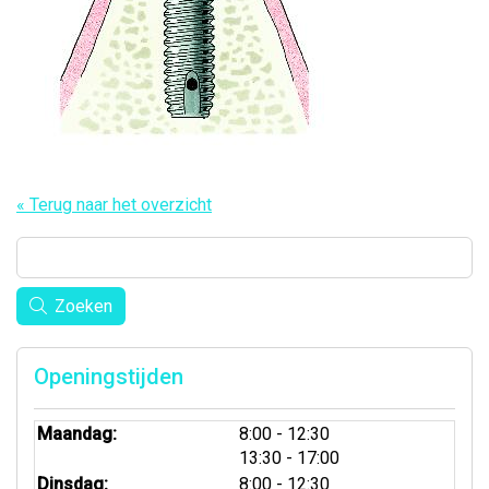
« Terug naar het overzicht
Zoeken
Openingstijden
tot
Maandag:
8:00
- 12:30
tot
13:30
- 17:00
tot
Dinsdag:
8:00
- 12:30