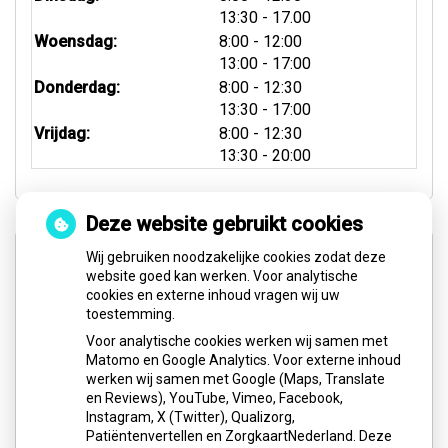
tot
13:30
- 17.00
tot
Woensdag:
8:00
- 12:00
tot
13:00
- 17:00
tot
Donderdag:
8:00
- 12:30
tot
13:30
- 17:00
tot
Vrijdag:
8:00
- 12:30
tot
13:30
- 20:00
Deze website gebruikt cookies
Spoed- & Weekenddienst
Wij gebruiken noodzakelijke cookies zodat deze
website goed kan werken. Voor analytische
cookies en externe inhoud vragen wij uw
Buiten onze reguliere openingstijden, op feestdagen
toestemming.
en in het weekend (zaterdag en zondag) kunt u voor
Voor analytische cookies werken wij samen met
pijnklachten en/of spoedgevallen het volgende
Matomo en Google Analytics. Voor externe inhoud
nummer bellen:
werken wij samen met Google (Maps, Translate
en Reviews), YouTube, Vimeo, Facebook,
0900-8602
Instagram, X (Twitter), Qualizorg,
Patiëntenvertellen en ZorgkaartNederland. Deze
Website:
Tandarts
Spoedpraktijk