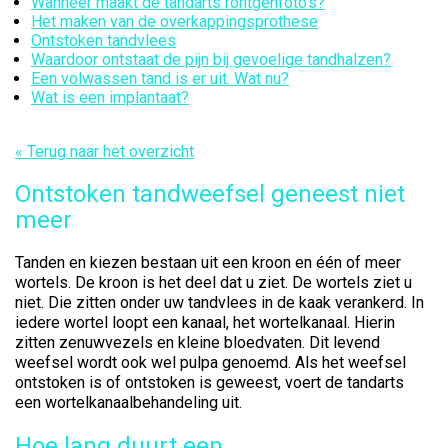
Wanneer maakt de tandarts röntgenfoto’s?
Het maken van de overkappingsprothese
Ontstoken tandvlees
Waardoor ontstaat de pijn bij gevoelige tandhalzen?
Een volwassen tand is er uit. Wat nu?
Wat is een implantaat?
« Terug naar het overzicht
Ontstoken tandweefsel geneest niet
meer
Tanden en kiezen bestaan uit een kroon en één of meer
wortels. De kroon is het deel dat u ziet. De wortels ziet u
niet. Die zitten onder uw tandvlees in de kaak verankerd. In
iedere wortel loopt een kanaal, het wortelkanaal. Hierin
zitten zenuwvezels en kleine bloedvaten. Dit levend
weefsel wordt ook wel pulpa genoemd. Als het weefsel
ontstoken is of ontstoken is geweest, voert de tandarts
een wortelkanaalbehandeling uit.
Hoe lang duurt een