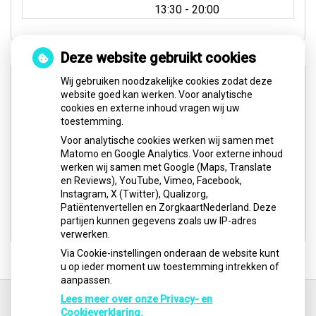
tot
13:30
- 20:00
Deze website gebruikt cookies
Spoed- & Weekenddienst
Wij gebruiken noodzakelijke cookies zodat deze
website goed kan werken. Voor analytische
cookies en externe inhoud vragen wij uw
Buiten onze reguliere openingstijden, op feestdagen
toestemming.
en in het weekend (zaterdag en zondag) kunt u voor
Voor analytische cookies werken wij samen met
pijnklachten en/of spoedgevallen het volgende
Matomo en Google Analytics. Voor externe inhoud
nummer bellen:
werken wij samen met Google (Maps, Translate
en Reviews), YouTube, Vimeo, Facebook,
0900-8602
Instagram, X (Twitter), Qualizorg,
Patiëntenvertellen en ZorgkaartNederland. Deze
Website:
Tandarts
Spoedpraktijk
partijen kunnen gegevens zoals uw IP-adres
verwerken.
Via Cookie-instellingen onderaan de website kunt
u op ieder moment uw toestemming intrekken of
aanpassen.
Ga
terug
Lees meer over onze Privacy- en
naar
Cookieverklaring.