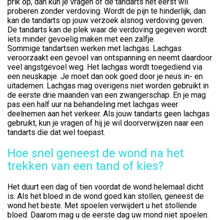
prik op, dan kun je vragen of de tandarts het eerst wil
proberen zonder verdoving. Wordt de pijn te hinderlijk, dan
kan de tandarts op jouw verzoek alsnog verdoving geven.
De tandarts kan de plek waar de verdoving gegeven wordt
iets minder gevoelig maken met een zalfje.
Sommige tandartsen werken met lachgas. Lachgas
veroorzaakt een gevoel van ontspanning en neemt daardoor
veel angstgevoel weg. Het lachgas wordt toegediend via
een neuskapje. Je moet dan ook goed door je neus in- en
uitademen. Lachgas mag overigens niet worden gebruikt in
de eerste drie maanden van een zwangerschap. En je mag
pas een half uur na behandeling met lachgas weer
deelnemen aan het verkeer. Als jouw tandarts geen lachgas
gebruikt, kun je vragen of hij je wil doorverwijzen naar een
tandarts die dat wel toepast.
Hoe snel geneest de wond na het
trekken van een tand of kies?
Het duurt een dag of tien voordat de wond helemaal dicht
is. Als het bloed in de wond goed kan stollen, geneest de
wond het beste. Met spoelen verwijdert u het stollende
bloed. Daarom mag u de eerste dag uw mond niet spoelen.