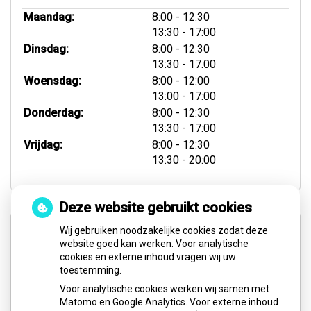
tot
Maandag:
8:00
- 12:30
tot
13:30
- 17:00
tot
Dinsdag:
8:00
- 12:30
tot
13:30
- 17.00
tot
Woensdag:
8:00
- 12:00
tot
13:00
- 17:00
tot
Donderdag:
8:00
- 12:30
tot
13:30
- 17:00
tot
Vrijdag:
8:00
- 12:30
tot
13:30
- 20:00
Deze website gebruikt cookies
Spoed- & Weekenddienst
Wij gebruiken noodzakelijke cookies zodat deze
website goed kan werken. Voor analytische
cookies en externe inhoud vragen wij uw
Buiten onze reguliere openingstijden, op feestdagen
toestemming.
en in het weekend (zaterdag en zondag) kunt u voor
Voor analytische cookies werken wij samen met
pijnklachten en/of spoedgevallen het volgende
Matomo en Google Analytics. Voor externe inhoud
nummer bellen: