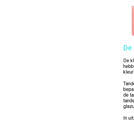
De 
De kl
hebbe
kleur
Tande
bepal
de t
tande
glazu
In ui