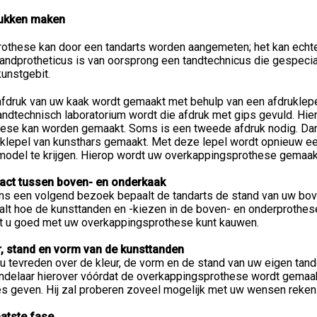
ukken maken
othese kan door een tandarts worden aangemeten; het kan echter
andprotheticus is van oorsprong een tandtechnicus die gespecia
unstgebit.
fdruk van uw kaak wordt gemaakt met behulp van een afdruklepel
andtechnisch laboratorium wordt die afdruk met gips gevuld. Hi
hese kan worden gemaakt. Soms is een tweede afdruk nodig. D
uklepel van kunsthars gemaakt. Met deze lepel wordt opnieuw e
model te krijgen. Hierop wordt uw overkappingsprothese gemaak
act tussen boven- en onderkaak
ns een volgend bezoek bepaalt de tandarts de stand van uw bove
alt hoe de kunsttanden en -kiezen in de boven- en onderprothes
t u goed met uw overkappingsprothese kunt kauwen.
r, stand en vorm van de kunsttanden
u tevreden over de kleur, de vorm en de stand van uw eigen tand
delaar hierover vóórdat de overkappingsprothese wordt gemaakt.
es geven. Hij zal proberen zoveel mogelijk met uw wensen reken
aatste fase