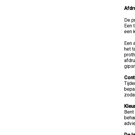
Afdr
De pr
Een t
een k
Een a
het t
prot
afdr
gips
Cont
Tijde
bepa
zoda
Kleu
Bent 
behan
advi
De l