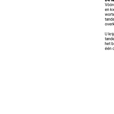
Vóórd
en ki
worte
tanda
overk
U kr
tande
het 
één o