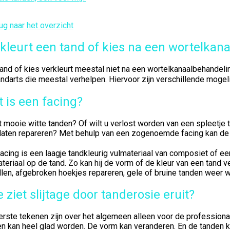
ug naar het overzicht
kleurt een tand of kies na een wortelkan
and of kies verkleurt meestal niet na een wortelkanaalbehandeling
ndarts die meestal verhelpen. Hiervoor zijn verschillende mogel
 is een facing?
t mooie witte tanden? Of wilt u verlost worden van een spleetje
laten repareren? Met behulp van een zogenoemde facing kan de tan
acing is een laagje tandkleurig vulmateriaal van composiet of een
teriaal op de tand. Zo kan hij de vorm of de kleur van een tand 
llen, afgebroken hoekjes repareren, gele of bruine tanden weer
 ziet slijtage door tanderosie eruit?
rste tekenen zijn over het algemeen alleen voor de professional
n kan heel glad worden. De vorm kan veranderen. En de tanden ku