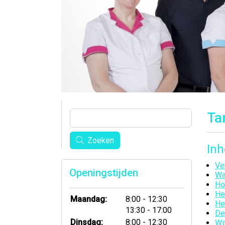
Ta
Zoeken
In
Ve
Openingstijden
Wa
Ho
He
tot
Maandag:
8:00
- 12:30
He
tot
13:30
- 17:00
De
tot
Dinsdag:
8:00
- 12:30
Wi