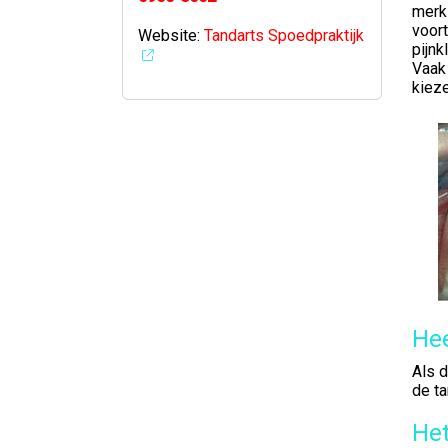
merk 
voort
Website:
Tandarts
Spoedpraktijk
pijnk
Vaak 
kieze
Hee
Als d
de ta
He