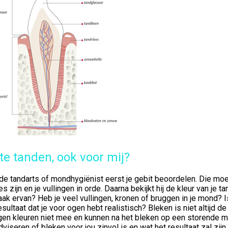
te tanden, ook voor mij?
de tandarts of mondhygiënist eerst je gebit beoordelen. Die moet
es zijn en je vullingen in orde. Daarna bekijkt hij de kleur van je 
ak ervan? Heb je veel vullingen, kronen of bruggen in je mond? 
esultaat dat je voor ogen hebt realistisch? Bleken is niet altijd 
gen kleuren niet mee en kunnen na het bleken op een storende m
dviseren of bleken voor jou zinvol is en wat het resultaat zal zijn.