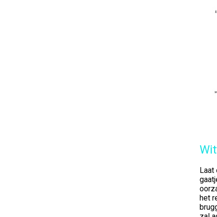
Wit
Laat 
gaatj
oorza
het r
brug
zal a