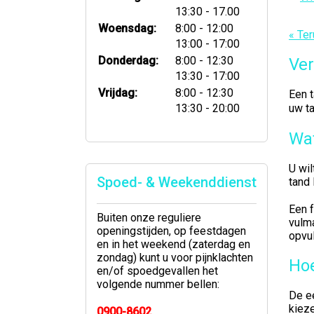
tot
13:30
- 17.00
tot
Woensdag:
8:00
- 12:00
« Ter
tot
13:00
- 17:00
tot
Donderdag:
8:00
- 12:30
Ver
tot
13:30
- 17:00
tot
Vrijdag:
8:00
- 12:30
Een t
tot
13:30
- 20:00
uw ta
Wat
U wil
Spoed- & Weekenddienst
tand 
Een f
Buiten onze reguliere
vulma
openingstijden, op feestdagen
opvu
en in het weekend (zaterdag en
zondag) kunt u voor pijnklachten
Hoe
en/of spoedgevallen het
volgende nummer bellen:
De ee
kieze
0900-8602