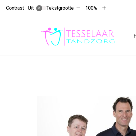
Tekst
Tekst
Contrast
Tekstgrootte
100%
Uit
verkleinen
vergroten
met
met
10%
10%
Hoo