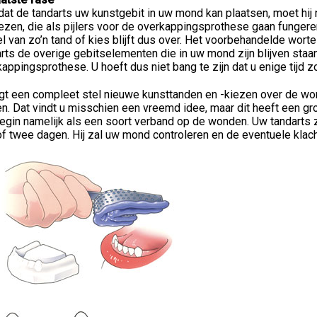
at de tandarts uw kunstgebit in uw mond kan plaatsen, moet hij n
ezen, die als pijlers voor de overkappingsprothese gaan fungeren
l van zo’n tand of kies blijft dus over. Het voorbehandelde wortelk
rts de overige gebitselementen die in uw mond zijn blijven staan.
appingsprothese. U hoeft dus niet bang te zijn dat u enige tijd z
ijgt een compleet stel nieuwe kunsttanden en -kiezen over de w
n. Dat vindt u misschien een vreemd idee, maar dit heeft een gr
begin namelijk als een soort verband op de wonden. Uw tandarts
f twee dagen. Hij zal uw mond controleren en de eventuele klac