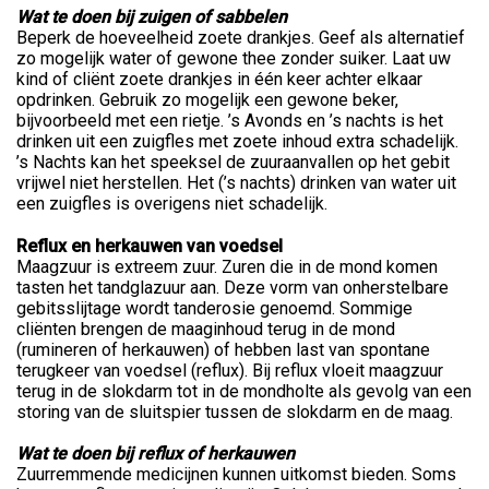
Wat te doen bij zuigen of sabbelen
Beperk de hoeveelheid zoete drankjes. Geef als alternatief
zo mogelijk water of gewone thee zonder suiker. Laat uw
kind of cliënt zoete drankjes in één keer achter elkaar
opdrinken. Gebruik zo mogelijk een gewone beker,
bijvoorbeeld met een rietje. ’s Avonds en ’s nachts is het
drinken uit een zuigfles met zoete inhoud extra schadelijk.
’s Nachts kan het speeksel de zuuraanvallen op het gebit
vrijwel niet herstellen. Het (’s nachts) drinken van water uit
een zuigfles is overigens niet schadelijk.
Reflux en herkauwen van voedsel
Maagzuur is extreem zuur. Zuren die in de mond komen
tasten het tandglazuur aan. Deze vorm van onherstelbare
gebitsslijtage wordt tanderosie genoemd. Sommige
cliënten brengen de maaginhoud terug in de mond
(rumineren of herkauwen) of hebben last van spontane
terugkeer van voedsel (reflux). Bij reflux vloeit maagzuur
terug in de slokdarm tot in de mondholte als gevolg van een
storing van de sluitspier tussen de slokdarm en de maag.
Wat te doen bij reflux of herkauwen
Zuurremmende medicijnen kunnen uitkomst bieden. Soms