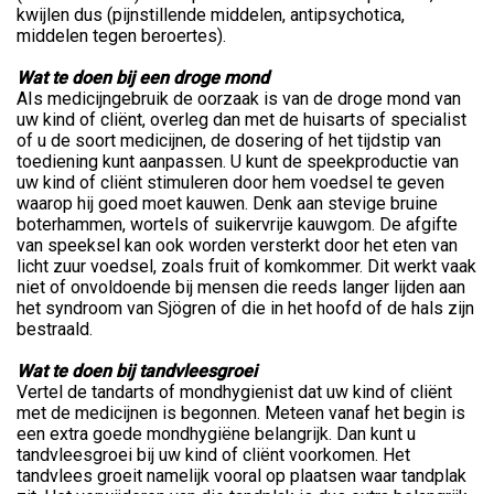
kwijlen dus (pijnstillende middelen, antipsychotica,
middelen tegen beroertes).
Wat te doen bij een droge mond
AIs medicijngebruik de oorzaak is van de droge mond van
uw kind of cliënt, overleg dan met de huisarts of specialist
of u de soort medicijnen, de dosering of het tijdstip van
toediening kunt aanpassen. U kunt de speekproductie van
uw kind of cliënt stimuleren door hem voedsel te geven
waarop hij goed moet kauwen. Denk aan stevige bruine
boterhammen, wortels of suikervrije kauwgom. De afgifte
van speeksel kan ook worden versterkt door het eten van
licht zuur voedsel, zoals fruit of komkommer. Dit werkt vaak
niet of onvoldoende bij mensen die reeds langer lijden aan
het syndroom van Sjögren of die in het hoofd of de hals zijn
bestraald.
Wat te doen bij tandvleesgroei
Vertel de tandarts of mondhygienist dat uw kind of cliënt
met de medicijnen is begonnen. Meteen vanaf het begin is
een extra goede mondhygiëne belangrijk. Dan kunt u
tandvleesgroei bij uw kind of cliënt voorkomen. Het
tandvlees groeit namelijk vooral op plaatsen waar tandplak