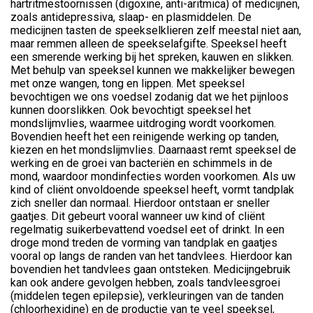
hartritmestoornissen (digoxine, anti-aritmica) of medicijnen,
zoals antidepressiva, slaap- en plasmiddelen. De
medicijnen tasten de speekselklieren zelf meestal niet aan,
maar remmen alleen de speekselafgifte. Speeksel heeft
een smerende werking bij het spreken, kauwen en slikken.
Met behulp van speeksel kunnen we makkelijker bewegen
met onze wangen, tong en lippen. Met speeksel
bevochtigen we ons voedsel zodanig dat we het pijnloos
kunnen doorslikken. Ook bevochtigt speeksel het
mondslijmvlies, waarmee uitdroging wordt voorkomen.
Bovendien heeft het een reinigende werking op tanden,
kiezen en het mondslijmvlies. Daarnaast remt speeksel de
werking en de groei van bacteriën en schimmels in de
mond, waardoor mondinfecties worden voorkomen. Als uw
kind of cliënt onvoldoende speeksel heeft, vormt tandplak
zich sneller dan normaal. Hierdoor ontstaan er sneller
gaatjes. Dit gebeurt vooral wanneer uw kind of cliënt
regelmatig suikerbevattend voedsel eet of drinkt. In een
droge mond treden de vorming van tandplak en gaatjes
vooral op langs de randen van het tandvlees. Hierdoor kan
bovendien het tandvlees gaan ontsteken. Medicijngebruik
kan ook andere gevolgen hebben, zoals tandvleesgroei
(middelen tegen epilepsie), verkleuringen van de tanden
(chloorhexidine) en de productie van te veel speeksel,