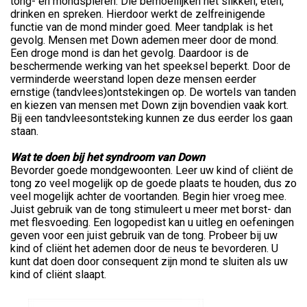
tong- en mondspieren. Die bemoeilijken het slikken, eten,
drinken en spreken. Hierdoor werkt de zelfreinigende
functie van de mond minder goed. Meer tandplak is het
gevolg. Mensen met Down ademen meer door de mond.
Een droge mond is dan het gevolg. Daardoor is de
beschermende werking van het speeksel beperkt. Door de
verminderde weerstand lopen deze mensen eerder
ernstige (tandvlees)ontstekingen op. De wortels van tanden
en kiezen van mensen met Down zijn bovendien vaak kort.
Bij een tandvleesontsteking kunnen ze dus eerder los gaan
staan.
Wat te doen bij het syndroom van Down
Bevorder goede mondgewoonten. Leer uw kind of cliënt de
tong zo veel mogelijk op de goede plaats te houden, dus zo
veel mogelijk achter de voortanden. Begin hier vroeg mee.
Juist gebruik van de tong stimuleert u meer met borst- dan
met flesvoeding. Een logopedist kan u uitleg en oefeningen
geven voor een juist gebruik van de tong. Probeer bij uw
kind of cliënt het ademen door de neus te bevorderen. U
kunt dat doen door consequent zijn mond te sluiten als uw
kind of cliënt slaapt.