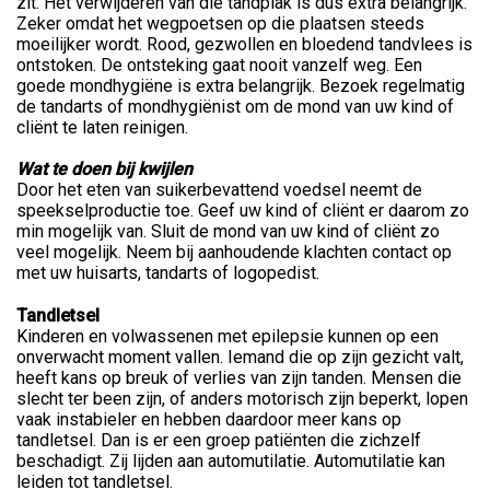
zit. Het verwijderen van die tandplak is dus extra belangrijk.
Zeker omdat het wegpoetsen op die plaatsen steeds
moeilijker wordt. Rood, gezwollen en bloedend tandvlees is
ontstoken. De ontsteking gaat nooit vanzelf weg. Een
goede mondhygiëne is extra belangrijk. Bezoek regelmatig
de tandarts of mondhygiënist om de mond van uw kind of
cliënt te laten reinigen.
Wat te doen bij kwijlen
Door het eten van suikerbevattend voedsel neemt de
speekselproductie toe. Geef uw kind of cliënt er daarom zo
min mogelijk van. Sluit de mond van uw kind of cliënt zo
veel mogelijk. Neem bij aanhoudende klachten contact op
met uw huisarts, tandarts of logopedist.
Tandletsel
Kinderen en volwassenen met epilepsie kunnen op een
onverwacht moment vallen. Iemand die op zijn gezicht valt,
heeft kans op breuk of verlies van zijn tanden. Mensen die
slecht ter been zijn, of anders motorisch zijn beperkt, lopen
vaak instabieler en hebben daardoor meer kans op
tandletsel. Dan is er een groep patiënten die zichzelf
beschadigt. Zij lijden aan automutilatie. Automutilatie kan
leiden tot tandletsel.