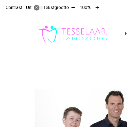
Tekst
Tekst
Contrast
Tekstgrootte
100%
Uit
verkleinen
vergroten
met
met
10%
10%
Hoo