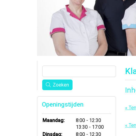
Kl
Zoeken
In
Openingstijden
« Ter
tot
Maandag:
8:00
- 12:30
« Ter
tot
13:30
- 17:00
tot
Dinsdag:
8:00
- 12:30