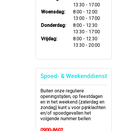
tot
13:30
- 17.00
tot
Woensdag:
8:00
- 12:00
tot
13:00
- 17:00
tot
Donderdag:
8:00
- 12:30
tot
13:30
- 17:00
tot
Vrijdag:
8:00
- 12:30
tot
13:30
- 20:00
Spoed- & Weekenddienst
Buiten onze reguliere
openingstijden, op feestdagen
en in het weekend (zaterdag en
zondag) kunt u voor pijnklachten
en/of spoedgevallen het
volgende nummer bellen:
0900-8602