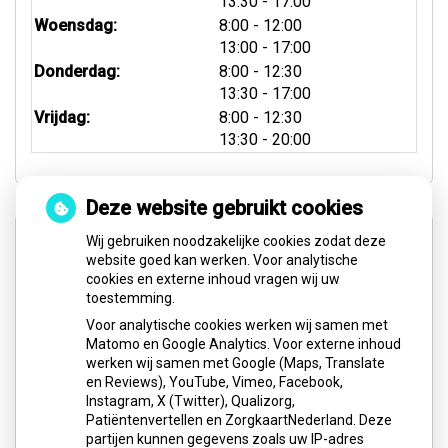
tot
13:30
- 17.00
tot
Woensdag:
8:00
- 12:00
tot
13:00
- 17:00
tot
Donderdag:
8:00
- 12:30
tot
13:30
- 17:00
tot
Vrijdag:
8:00
- 12:30
tot
13:30
- 20:00
Deze website gebruikt cookies
Spoed- & Weekenddienst
Wij gebruiken noodzakelijke cookies zodat deze
website goed kan werken. Voor analytische
cookies en externe inhoud vragen wij uw
Buiten onze reguliere openingstijden, op feestdagen
toestemming.
en in het weekend (zaterdag en zondag) kunt u voor
Voor analytische cookies werken wij samen met
pijnklachten en/of spoedgevallen het volgende
Matomo en Google Analytics. Voor externe inhoud
nummer bellen:
werken wij samen met Google (Maps, Translate
en Reviews), YouTube, Vimeo, Facebook,
0900-8602
Instagram, X (Twitter), Qualizorg,
Patiëntenvertellen en ZorgkaartNederland. Deze
Website:
Tandarts
Spoedpraktijk
partijen kunnen gegevens zoals uw IP-adres