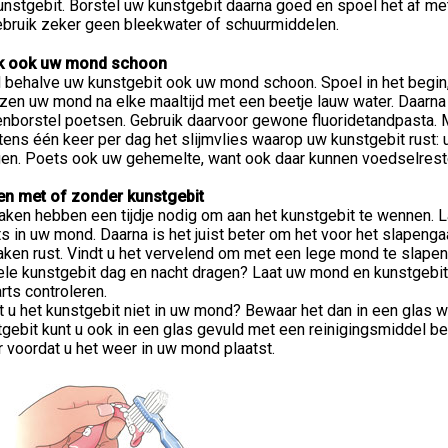
nstgebit. Borstel uw kunstgebit daarna goed en spoel het af met
ebruik zeker geen bleekwater of schuurmiddelen.
 ook uw mond schoon
 behalve uw kunstgebit ook uw mond schoon. Spoel in het begin,
zen uw mond na elke maaltijd met een beetje lauw water. Daarna
enborstel poetsen. Gebruik daarvoor gewone fluoridetandpasta.
ens één keer per dag het slijmvlies waarop uw kunstgebit rust:
en. Poets ook uw gehemelte, want ook daar kunnen voedselreste
en met of zonder kunstgebit
aken hebben een tijdje nodig om aan het kunstgebit te wennen. L
s in uw mond. Daarna is het juist beter om het voor het slapenga
ken rust. Vindt u het vervelend om met een lege mond te slapen?
ele kunstgebit dag en nacht dragen? Laat uw mond en kunstgebit
rts controleren.
 u het kunstgebit niet in uw mond? Bewaar het dan in een glas w
gebit kunt u ook in een glas gevuld met een reinigingsmiddel be
 voordat u het weer in uw mond plaatst.