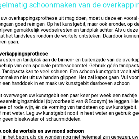
gelmatig schoonmaken van de overkappi
 uw overkappingsprothese uit mag doen, moet u deze en vooral d
ngaan goed reinigen. Op het kunstgebit, maar ook eronder, op de
blijven gemakkelijk voedselresten en tandplak achter. Als u deze 
at het tandvlees rondom de wortels ontsteken. Daardoor kunnen 
ren gaan.
verkappingsprothese
resten en tandplak aan de binnen- en buitenzijde van de overka
behulp van een speciale protheseborstel. Gebruik géén tandpast
 Tandpasta kan te veel schuren. Een schoon kunstgebit voelt altij
onmaken niet uit uw handen glippen. Het zal kapot gaan. Vul voo
er een handdoek in en maak uw kunstgebit daarboven schoon.
nt overwegen uw kunstgebit een paar keer per week een nachtje
hesereinigingsmiddel (bijvoorbeeld van ®Ecosym) te leggen. Hie
thee of rode wijn, én de vorming van tandsteen op uw kunstgebit
f met water. Leg uw kunstgebit nooit in heet water en gebruik 
r geen bleekwater of schuurmiddelen.
 ook de wortels en uw mond schoon
 in het begin, als de wonden nog niet helemaal zijn genezen, uw