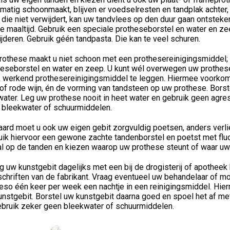
matig schoonmaakt, blijven er voedselresten en tandplak achter
 die niet verwijdert, kan uw tandvlees op den duur gaan ontstek
e maaltijd. Gebruik een speciale protheseborstel en water en z
jderen. Gebruik géén tandpasta. Die kan te veel schuren.
rothese maakt u niet schoon met een prothesereinigingsmiddel; 
heseborstel en water en zeep. U kunt wél overwegen uw prothese
 werkend prothesereinigingsmiddel te leggen. Hiermee voorkomt 
of rode wijn, én de vorming van tandsteen op uw prothese. Bors
water. Leg uw prothese nooit in heet water en gebruik geen agr
 bleekwater of schuurmiddelen.
raard moet u ook uw eigen gebit zorgvuldig poetsen, anders ver
ik hiervoor een gewone zachte tandenborstel en poetst met fluor
l op de tanden en kiezen waarop uw prothese steunt of waar uw 
g uw kunstgebit dagelijks met een bij de drogisterij of apotheek
schriften van de fabrikant. Vraag eventueel uw behandelaar of m
eso één keer per week een nachtje in een reinigingsmiddel. Hi
nstgebit. Borstel uw kunstgebit daarna goed en spoel het af met
ebruik zeker geen bleekwater of schuurmiddelen.