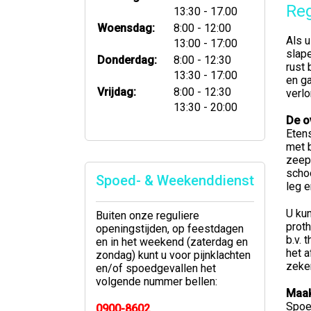
Re
tot
13:30
- 17.00
tot
Woensdag:
8:00
- 12:00
Als u
tot
13:00
- 17:00
slape
tot
Donderdag:
8:00
- 12:30
rust 
tot
13:30
- 17:00
en ga
tot
Vrijdag:
8:00
- 12:30
verlo
tot
13:30
- 20:00
De o
Etens
met 
zeep.
scho
Spoed- & Weekenddienst
leg 
U ku
Buiten onze reguliere
prot
openingstijden, op feestdagen
b.v. 
en in het weekend (zaterdag en
het a
zondag) kunt u voor pijnklachten
zeke
en/of spoedgevallen het
volgende nummer bellen:
Maak
Spoel
0900-8602