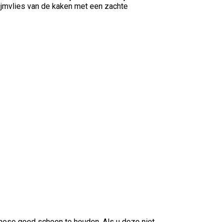
ijmvlies van de kaken met een zachte
these goed schoon te houden. Als u deze niet