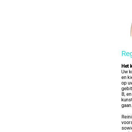
Reg
Het 
Uw ku
en ki
op uw
gebit
B, en
kunst
gaan.
Reini
voor
sowi