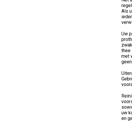
regel
Als u
ieder
verwi
Uw p
prot
zwak
thee 
met 
geen
Uite
Gebru
voora
Reini
voor
sowi
uw ku
en g