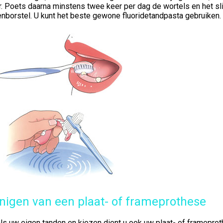
r. Poets daarna minstens twee keer per dag de wortels en het sl
nborstel. U kunt het beste gewone fluoridetandpasta gebruiken.
nigen van een plaat- of frameprothese
ls uw eigen tanden en kiezen dient u ook uw plaat- of framepro