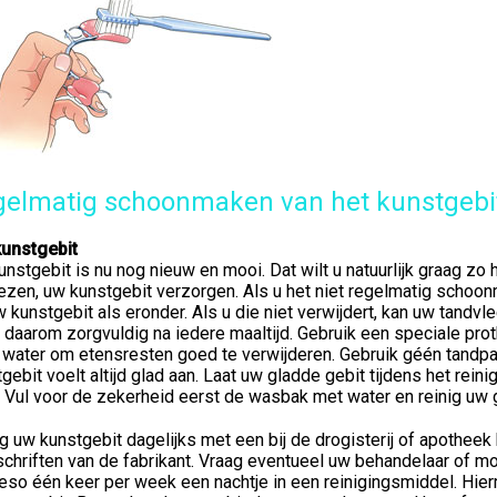
elmatig schoonmaken van het kunstgebi
kunstgebit
nstgebit is nu nog nieuw en mooi. Dat wilt u natuurlijk graag zo
ezen, uw kunstgebit verzorgen. Als u het niet regelmatig schoon
 kunstgebit als eronder. Als u die niet verwijdert, kan uw tandv
 daarom zorgvuldig na iedere maaltijd. Gebruik een speciale prot
 water om etensresten goed te verwijderen. Gebruik géén tandpa
gebit voelt altijd glad aan. Laat uw gladde gebit tijdens het rein
 Vul voor de zekerheid eerst de wasbak met water en reinig uw 
g uw kunstgebit dagelijks met een bij de drogisterij of apotheek
schriften van de fabrikant. Vraag eventueel uw behandelaar of m
eso één keer per week een nachtje in een reinigingsmiddel. Hi