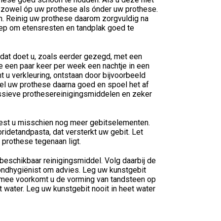
, zowel óp uw prothese als ónder uw prothese.
en. Reinig uw prothese daarom zorgvuldig na
eep om etensresten en tandplak goed te
dat doet u, zoals eerder gezegd, met een
 een paar keer per week een nachtje in een
u verkleuring, ontstaan door bijvoorbeeld
tel uw prothese daarna goed en spoel het af
essieve prothesereinigingsmiddelen en zeker
liest u misschien nog meer gebitselementen.
idetandpasta, dat versterkt uw gebit. Let
prothese tegenaan ligt.
 beschikbaar reinigingsmiddel. Volg daarbij de
ondhygiënist om advies. Leg uw kunstgebit
ermee voorkomt u de vorming van tandsteen op
 water. Leg uw kunstgebit nooit in heet water