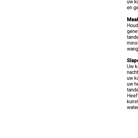
uw ku
en g
Maak
Houd
gene
tand
minst
wang
Slap
Uw k
nacht
uw ka
uw h
tanda
Heeft
kunst
water