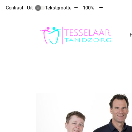
Tekst
Tekst
Contrast
Tekstgrootte
100%
Uit
verkleinen
vergroten
met
met
10%
10%
Hoo