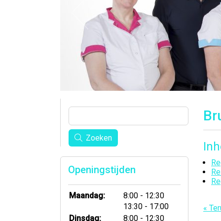
Br
Zoeken
In
Re
Openingstijden
Re
Re
tot
Maandag:
8:00
- 12:30
tot
13:30
- 17:00
« Ter
tot
Dinsdag:
8:00
- 12:30