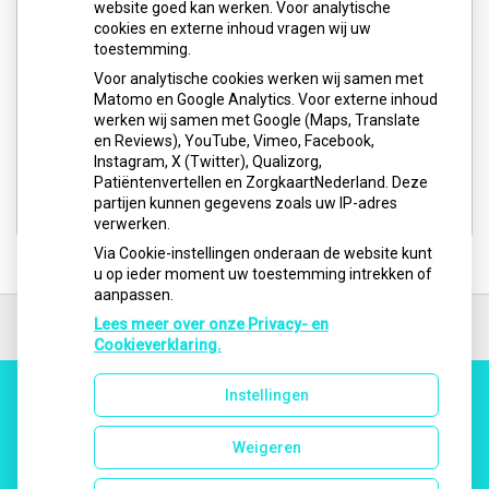
website goed kan werken. Voor analytische
cookies en externe inhoud vragen wij uw
Buiten onze reguliere openingstijden, op feestdagen
toestemming.
en in het weekend (zaterdag en zondag) kunt u voor
Voor analytische cookies werken wij samen met
pijnklachten en/of spoedgevallen het volgende
Matomo en Google Analytics. Voor externe inhoud
nummer bellen:
werken wij samen met Google (Maps, Translate
en Reviews), YouTube, Vimeo, Facebook,
0900-8602
Instagram, X (Twitter), Qualizorg,
Patiëntenvertellen en ZorgkaartNederland. Deze
Website:
Tandarts
Spoedpraktijk
partijen kunnen gegevens zoals uw IP-adres
verwerken.
Via Cookie-instellingen onderaan de website kunt
u op ieder moment uw toestemming intrekken of
aanpassen.
Ga
terug
Lees meer over onze Privacy- en
naar
Cookieverklaring.
de
bovenkant
Instellingen
van
Uw Zorg Online
|
Beheer
de
website
Weigeren