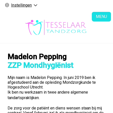
Instellingen
H
MENU
Madelon Pepping
ZZP Mondhygiënist
Mijn naam is Madelon Pepping. In juni 2019 ben ik
afgestudeerd aan de opleiding Mondzorgkunde te
Hogeschool Utrecht.
Ik ben nu werkzaam in twee andere algemene
tandartspraktijken.
De zorg voor de patiënt en diens wensen staan bij mij
centraal. Vanaf februari zal ik als mondhygiënist om de