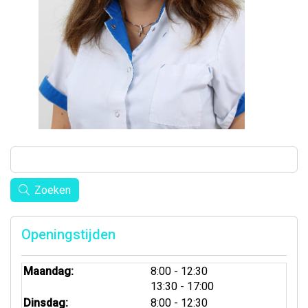
Zoeken
Openingstijden
tot
Maandag:
8:00
- 12:30
tot
13:30
- 17:00
tot
Dinsdag:
8:00
- 12:30