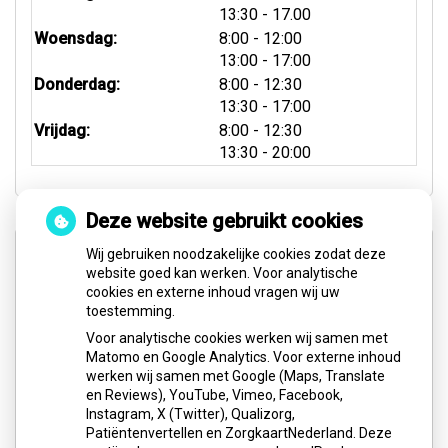
tot
13:30
- 17.00
tot
Woensdag:
8:00
- 12:00
tot
13:00
- 17:00
tot
Donderdag:
8:00
- 12:30
tot
13:30
- 17:00
tot
Vrijdag:
8:00
- 12:30
tot
13:30
- 20:00
Deze website gebruikt cookies
Spoed- & Weekenddienst
Wij gebruiken noodzakelijke cookies zodat deze
website goed kan werken. Voor analytische
cookies en externe inhoud vragen wij uw
Buiten onze reguliere openingstijden, op feestdagen
toestemming.
en in het weekend (zaterdag en zondag) kunt u voor
Voor analytische cookies werken wij samen met
pijnklachten en/of spoedgevallen het volgende
Matomo en Google Analytics. Voor externe inhoud
nummer bellen:
werken wij samen met Google (Maps, Translate
en Reviews), YouTube, Vimeo, Facebook,
0900-8602
Instagram, X (Twitter), Qualizorg,
Patiëntenvertellen en ZorgkaartNederland. Deze
Website:
Tandarts
Spoedpraktijk